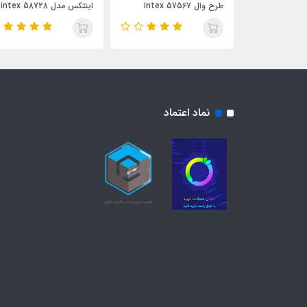
طرح وال intex 57567
اینتکس مدل intex 58728
نماد اعتماد