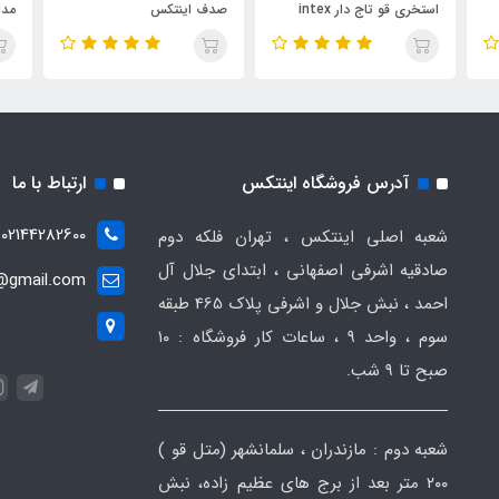
استخری قو تاج دار intex
صدف اینتکس
tex
57562
آدرس فروشگاه اینتکس
ارتباط با ما
02144282600
شعبه اصلی اینتکس ، تهران فلکه دوم
صادقیه اشرفی اصفهانی ، ابتدای جلال آل
t@gmail.com
احمد ، نبش جلال و اشرفی پلاک 465 طبقه
سوم ، واحد ۹ ، ساعات کار فروشگاه : ۱۰
صبح تا ۹ شب.
شعبه دوم : مازندران ، سلمانشهر (متل قو )
۲۰۰ متر بعد از برج های عظیم زاده، نبش