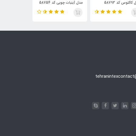
مدل کاکتوس کد 58793
مدل آبنبات چوبی کد 58754
intex 57558
in
tehranintexcontac