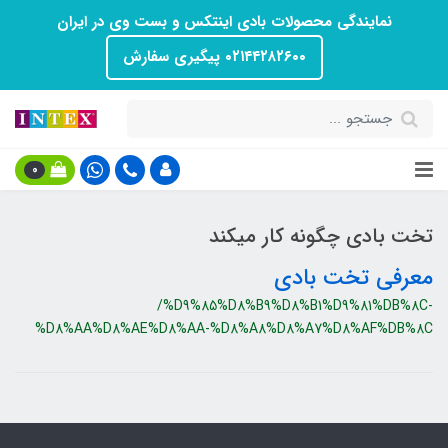
نمایندگی محصولات بادی اینتکس و بست وی در ایران
۰۲۱۴۴۲۸۲۶۰۰ پیگیری سفارش
0
تخت بادی چگونه کار میکند
معرفی تخت بادی
/%D9%85%D8%B9%D8%B1%D9%81%DB%8C-
%D8%AA%D8%AE%D8%AA-%D8%A8%D8%A7%D8%AF%DB%8C