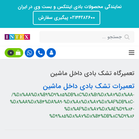
نمایندگی محصولات بادی اینتکس و بست وی در ایران
۰۲۱۴۴۲۸۲۶۰۰ پیگیری سفارش
0
تعمیرگاه تشک بادی داخل ماشین
تعمیرات تشک بادی داخل ماشین
/%D8%AA%D8%B9%D9%85%DB%8C%D8%B1%D8%A7%D8%AA-
%D8%AA%D8%B4%DA%A9-%D8%A8%D8%A7%D8%AF%DB%8C-
%D8%AF%D8%A7%D8%AE%D9%84-
%D9%85%D8%A7%D8%B4%DB%8C%D9%86