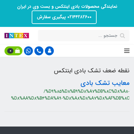
نمایندگی محصولات بادی اینتکس و بست وی در ایران
۰۲۱۴۴۲۸۲۶۰۰ پیگیری سفارش
0
نقطه ضعف تشک بادی اینتکس
معایب تشک بادی
/%D9%85%D8%B9%D8%A7%DB%8C%D8%A8-
%D8%AA%D8%B4%DA%A9-%D8%A8%D8%A7%D8%AF%DB%8C