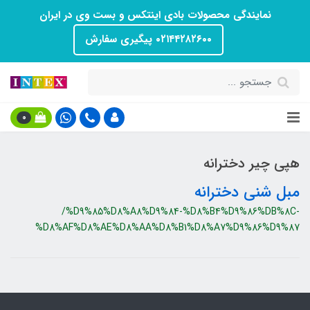
نمایندگی محصولات بادی اینتکس و بست وی در ایران
۰۲۱۴۴۲۸۲۶۰۰ پیگیری سفارش
0
هپی چیر دخترانه
مبل شنی دخترانه
/%D9%85%D8%A8%D9%84-%D8%B4%D9%86%DB%8C-
%D8%AF%D8%AE%D8%AA%D8%B1%D8%A7%D9%86%D9%87