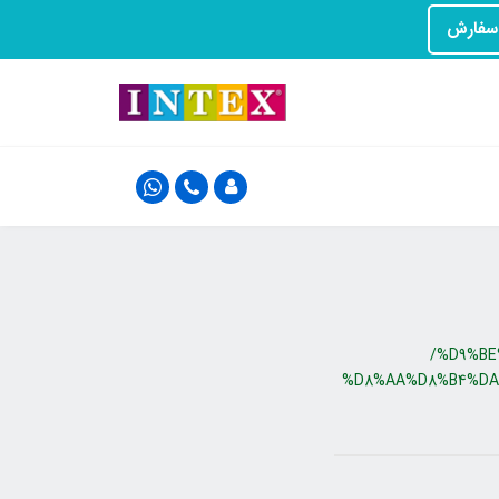
/%D9%BE
%D8%AA%D8%B4%DA