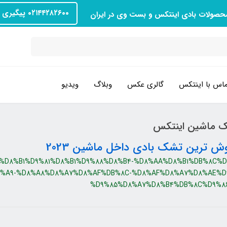
۰۲۱۴۴۲۸۲۶۰۰ پیگیری سفارش
محصولات بادی اینتکس و بست وی در ایران
اس با اینتکس
گالری عکس
وبلاگ
ویدیو
ک ماشین اینتکس
وش ترین تشک بادی داخل ماشین 2023
%D8%B1%D9%81%D8%B1%D9%88%D8%B4-%D8%AA%D8%B1%DB%8C%D
%A9-%D8%A8%D8%A7%D8%AF%DB%8C-%D8%AF%D8%A7%D8%AE%D
%D9%85%D8%A7%D8%B4%DB%8C%D9%86