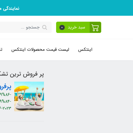
نمایندگی 
سبد خرید
0
اینتکس
لیست قیمت محصولات اینتکس
تم
پر فروش ترین تش
پرفر
9%86-
9%84-
-2023