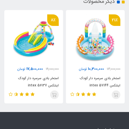
دیگر محصولات
8٪
21٪
17,500,000
10,300,000
13,000,000
تومان
19,000,000
تومان
استخر بادی سرسره دار کودک
استخر بادی سرسره دار کودک
اینتکس intex 57144
اینتکس intex 56137