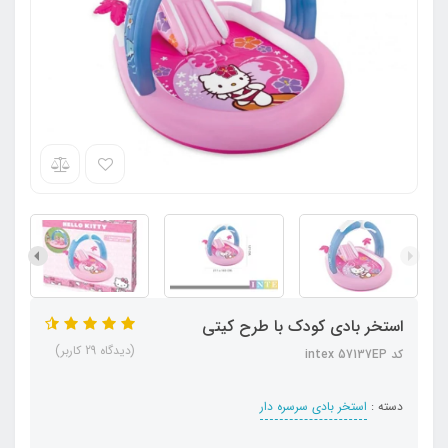
استخر بادی کودک با طرح کیتی
(دیدگاه 29 کاربر)
کد intex 57137EP
دسته :
استخر بادی سرسره دار