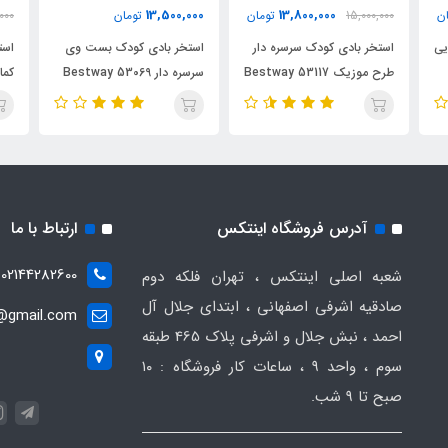
13,500,000
13,800,000
ن
15,000,000
تومان
تومان
000
یی
استخر بادی کودک سرسره دار
استخر بادی کودک بست وی
است
طرح موزیک Bestway 53117
سرسره دار Bestway 53069
کمان 
آدرس فروشگاه اینتکس
ارتباط با ما
02144282600
شعبه اصلی اینتکس ، تهران فلکه دوم
صادقیه اشرفی اصفهانی ، ابتدای جلال آل
t@gmail.com
احمد ، نبش جلال و اشرفی پلاک 465 طبقه
سوم ، واحد ۹ ، ساعات کار فروشگاه : ۱۰
صبح تا ۹ شب.