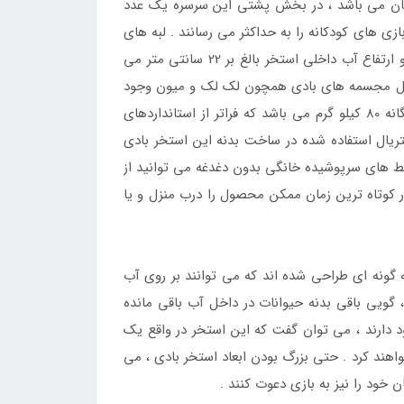
دکان می باشد ، در بخش پشتی این سرسره یک عدد
زی های کودکانه را به حداکثر می رسانند . لبه های
این سرسره به صورت بادی و در ارتفاع بالاتر از سطح سرسره قرار دارند که از بیرون افتادن کودک به خوبی جلوگیری می کنند و ارتفاع آب داخلی استخر بالغ بر 22 سانتی متر می
حصول مجسمه های بادی همچون لک لک و میون وجود
دارد که زیبایی بالایی را برای این استخر بادی به وجود آورند اند . قابلیت تحمل وزن سرسره بادی موجود در این استخر بچگانه 80 کیلو گرم می باشد که فراتر از استانداردهای
فیت آب داخلی استخر 492 لیتر می باشد و وزنی بالغ بر 6.8 کیلو گرم دارد . متریال استفاده شده در ساخت بدنه این استخر بادی
حیط های سرپوشیده خانگی بدون دغدغه می توانید از
 کوتاه ترین زمان ممکن محصول را درب منزل و یا
گونه ای طراحی شده اند که می توانند بر روی آب
 گویی باقی بدنه حیوانات در داخل آب باقی مانده
د دارند ، می توان گفت که این استخر در واقع یک
اهند کرد . حتی بزرگ بودن ابعاد استخر بادی ، می
 خود را نیز به بازی دعوت کنند .