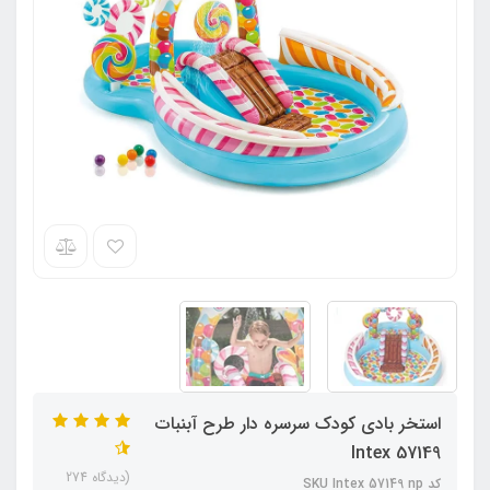
استخر بادی کودک سرسره دار طرح آبنبات
Intex 57149
(دیدگاه 274
کد SKU Intex 57149 np