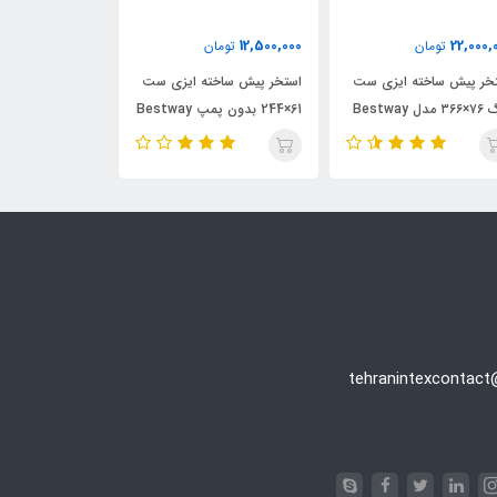
0,000
12,500,000
22,000,
تومان
تومان
10,800,000
خر پیش ساخته ایزی ست
استخر پیش ساخته ایزی ست
استخر ایزی ست
بزرگ ۷۶×۳۶۶ مدل Bestway
61×244 بدون پمپ Bestway
وال اینتکس intex 26102
57448
572
tehranintexcontac