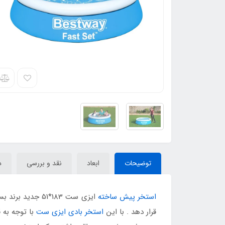
توضیحات
ابعاد
نقد و بررسی
د
استخر پیش ساخته
ایزی ست 183*51 
قرار دهد . با این
استخر بادی ایزی ست
با توجه به 