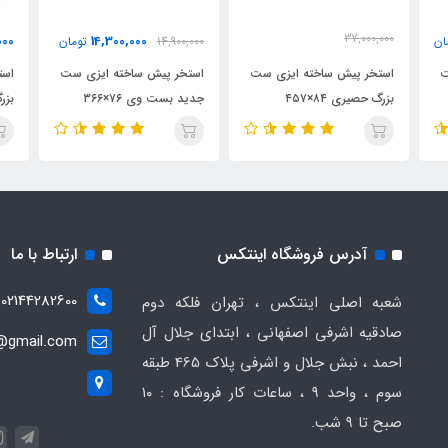
37,000,000
000
14,300,000
ان
14,900,000
تومان
34,800,000
تومان
ت
استخر پیش ساخته ایزی ست
استخر پیش ساخته ایزی ست
است
بزرگ حصیری ۸۴×۴۵۷
جدید بست وی ۷۶×۳۶۶
73
Bestway 57315
آدرس فروشگاه اینتکس
ارتباط با ما
02144282600
شعبه اصلی اینتکس ، تهران فلکه دوم
صادقیه اشرفی اصفهانی ، ابتدای جلال آل
t@gmail.com
احمد ، نبش جلال و اشرفی پلاک 465 طبقه
سوم ، واحد ۹ ، ساعات کار فروشگاه : ۱۰
صبح تا ۹ شب.