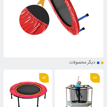
دیگر محصولات
8٪
6٪