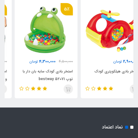
7٪
5٪
2,900,000
4,300,000
4,500,000
تومان
3,100,000
تومان
استخر بادی کودک سایه بان دار با
استخر بادی کودک همراه توپ بادی
توپ bestway 52071
و تیوپ
نماد اعتماد