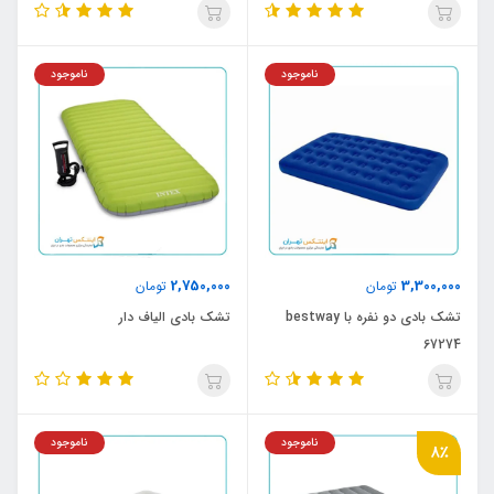
ناموجود
ناموجود
2,750,000
3,300,000
تومان
تومان
تشک بادی دو نفره با bestway
تشک بادی الیاف دار
67274
ناموجود
ناموجود
8٪