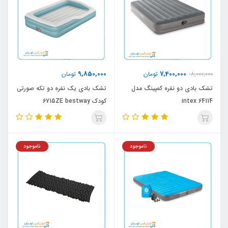
9,850,000
7,400,000
8,000,000
تومان
تومان
تشک بادی دو نفره کمپینگ مدل
تشک بادی یک نفره دو تکه صورتی
intex 64114
کودک 6715ZE bestway
ناموجود
ناموجود