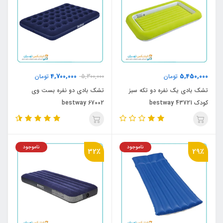
4,700,000
5,450,000
تومان
5,300,000
تومان
تشک بادی یک نفره دو تکه سبز
تشک بادی دو نفره بست وی
کودک bestway 43721
bestway 67002
ناموجود
ناموجود
32٪
29٪