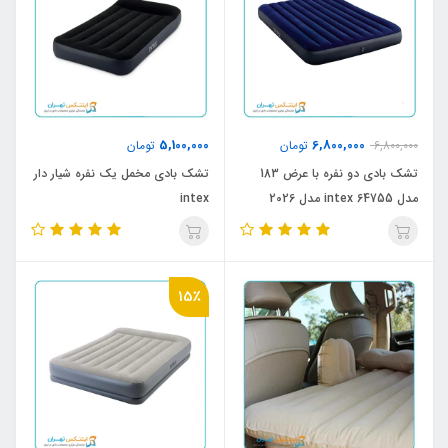
5,100,000
6,800,000
6,800,000
تومان
تومان
تشک بادی دو نفره با عرض 183
تشک بادی مخمل یک نفره شیار دار
مدل intex 64755 مدل 2026
intex
15٪