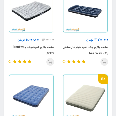
12,000,000
3,700,000
تومان
14,000,000
تومان
تشک بادی یک نفره شیار دار مشکی
تشک بادی اتوماتیک bestway
رنگ bestway
67617
11٪