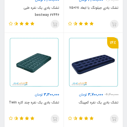
تشک بادی جیلونگ با ابعاد 191×75
تشک بادی یک نفره طبی
bestway 67446
14٪
3,300,000
3,700,000
4,300,000
تومان
تومان
تشک بادی یک نفره کمپینگ
تشک بادی یک نفره چند کاره Twin