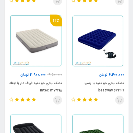
14٪
3,900,000
6,400,000
تومان
4,500,000
تومان
تشک بادی دو نفره با پمپ
تشک بادی دو نفره الیاف دار با ابعاد
198*137 intex
bestway 67349