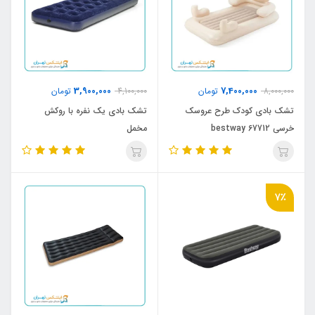
3,900,000
7,400,000
8,000,000
تومان
4,100,000
تومان
تشک بادی کودک طرح عروسک
تشک بادی یک نفره با روکش
خرسی bestway 67712
مخمل
7٪