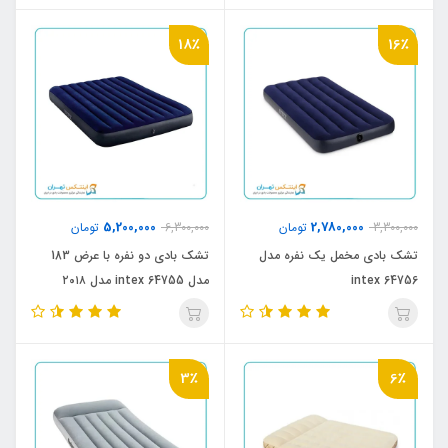
18٪
16٪
5,200,000
2,780,000
3,300,000
تومان
6,300,000
تومان
تشک بادی مخمل یک نفره مدل
تشک بادی دو نفره با عرض 183
intex 64756
مدل intex 64755 مدل ۲۰۱۸
3٪
6٪