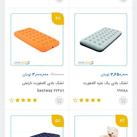
4٪
3,000,000
3,450,000
تومان
3,100,000
تومان
تشک بادی یک نفره کامفورت
تشک بادی کامفورت نارنجی
bestway 67389
188×99
5٪
8٪