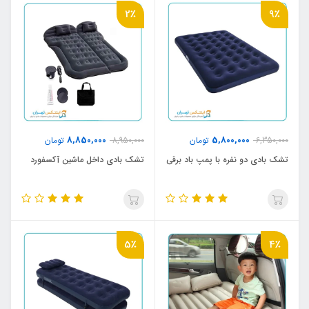
2٪
9٪
8,850,000
5,800,000
6,350,000
تومان
8,950,000
تومان
تشک بادی دو نفره با پمپ باد برقی
تشک بادی داخل ماشین آکسفورد
5٪
4٪