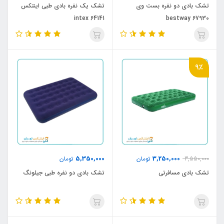
تشک بادی دو نفره بست وی
تشک یک نفره بادی طبی اینتکس
intex 64141
bestway 67930
9٪
5,350,000
3,250,000
3,550,000
تومان
تومان
تشک بادی مسافرتی
تشک بادی دو نفره طبی جیلونگ