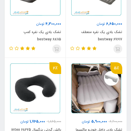
4,300,000
6,650,000
تومان
تومان
تشک بادی یک نفره منعطف
تشک بادی یک نفره کمپ
bestway 68115
bestway 67617
6٪
5٪
1,765,000
5,900,000
6,200,000
تومان
1,865,000
تومان
تشک بادی داخل خودرو ماکسیما
بالش گردنی بزرگسال intex 68675