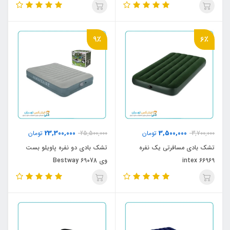
9٪
6٪
23,300,000
3,500,000
3,700,000
تومان
25,500,000
تومان
تشک بادی مسافرتی یک نفره
تشک بادی دو نفره پاویلو بست
intex 66969
وی Bestway 69078