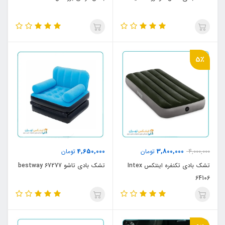
5٪
4,650,000
3,800,000
4,000,000
تومان
تومان
تشک بادی تکنفره اینتکس Intex
تشک بادی تاشو bestway 67277
64106