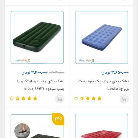
3,400,000
3,650,000
تومان
3,030,000
تومان
تشک بادی خواب یک نفره بست
تشک بادی یک نفره اینتکس با
وی bestway
پمپ سرخود intex 66927
24٪