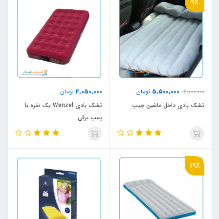
9٪
4,050,000
5,500,000
6,000,000
تومان
تومان
تشک بادی داخل ماشین جیپ
تشک بادی Wenzel یک نفره با
پمپ برقی
19٪