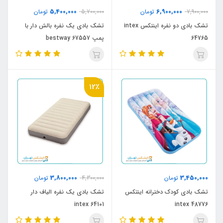
5,400,000
6,900,000
7,900,000
تومان
5,700,000
تومان
تشک بادی دو نفره اینتکس intex
تشک بادی یک نفره بالش دار با
64765
پمپ bestway 67557
12٪
3,800,000
3,450,000
تومان
4,300,000
تومان
تشک بادی کودک دخترانه اینتکس
تشک بادی یک نفره الیاف دار
intex 64101
intex 48776