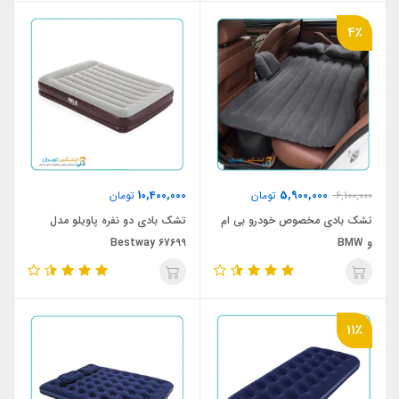
4٪
10,400,000
5,900,000
6,100,000
تومان
تومان
تشک بادی مخصوص خودرو بی ام
تشک بادی دو نفره پاویلو مدل
و BMW
Bestway 67699
11٪