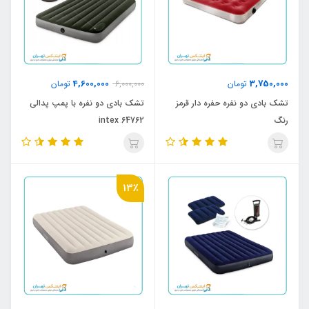
4,600,000
3,750,000
تومان
6,000,000
تومان
تشک بادی دو نفره حفره دار قرمز
تشک بادی دو نفره با پمپ پدالی
رنگ
intex 64762
13٪