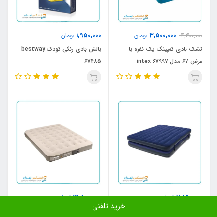
1,950,000
3,500,000
4,300,000
تومان
تومان
تشک بادی کمپینگ یک نفره با
بالش بادی رنگی کودک bestway
عرض 67 مدل intex 67997
67485
13,500,000
7,890,000
تومان
تومان
خرید تلفنی
تشک بادی دو نفره کمپینگ دولایه
تشک بادی گرین لاین