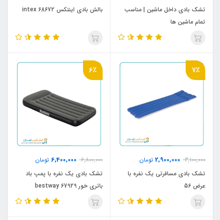
تشک بادی داخل ماشین | مناسب
بالش بادی اینتکس intex 68672
تمام ماشین ها
6٪
7٪
6,400,000
2,900,000
3,100,000
تومان
6,800,000
تومان
تشک بادی مسافرتی یک نفره با
تشک بادی یک نفره با پمپ باد
عرض 56
باتری خور bestway 67929