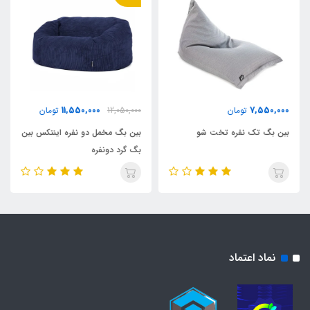
11,550,000
7,550,000
تومان
12,050,000
تومان
بین بگ تک نفره تخت شو
بین بگ مخمل دو نفره اینتکس بین
بگ گرد دونفره
نماد اعتماد