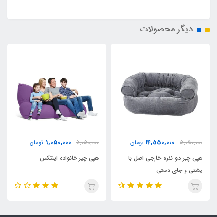
دیگر محصولات
9,050,000
14,550,000
5,050,000
تومان
5,050,000
تومان
هپی چیر دو نفره خارجی اصل با
هپی چیر خانواده اینتکس
پشتی و جای دستی