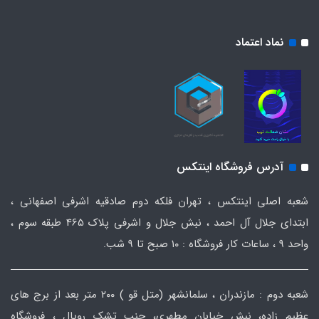
نماد اعتماد
آدرس فروشگاه اینتکس
شعبه اصلی اینتکس ، تهران فلکه دوم صادقیه اشرفی اصفهانی ،
ابتدای جلال آل احمد ، نبش جلال و اشرفی پلاک 465 طبقه سوم ،
واحد ۹ ، ساعات کار فروشگاه : ۱۰ صبح تا ۹ شب.
شعبه دوم : مازندران ، سلمانشهر (متل قو ) ۲۰۰ متر بعد از برج های
عظیم زاده، نبش خیابان مطهری، جنب تشک رویال ، فروشگاه