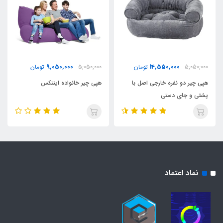
9,050,000
14,550,000
5,050,000
تومان
5,050,000
تومان
هپی چیر دو نفره خارجی اصل با
هپی چیر خانواده اینتکس
پشتی و جای دستی
نماد اعتماد