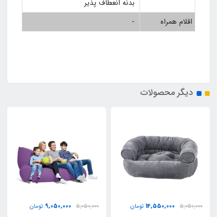
بدنه انعطاف پذیر
اقلام همراه
-
دیگر محصولات
9,050,000
14,550,000
5,050,000
تومان
5,050,000
تومان