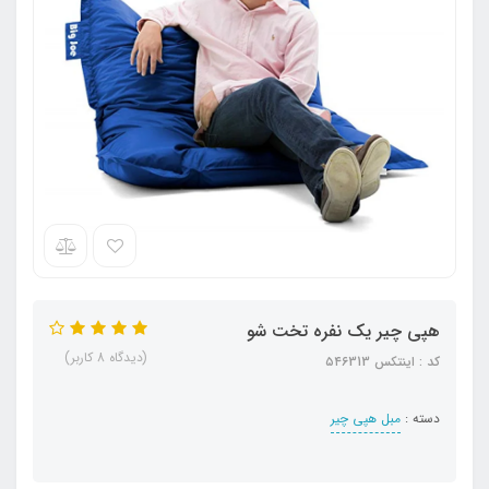
هپی چیر یک نفره تخت شو
(دیدگاه 8 کاربر)
کد : اینتکس ۵۴۶313
دسته :
مبل هپی چیر