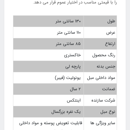
را با قیمتی مناسب در اختیار عموم قرار می دهد.
طول
130 سانتی متر
عرض
110 سانتی متر
ارتفاع
85 سانتی متر
رنگ محصول
خاکستری
جنس بدنه
پارچه لی
مواد داخلی مبل
یونولیت (فیبر)
ضمانت
2 سال
شرکت سازنده
اینتکس
نوع مبل
یک نفره بزرگسال
سایر ویژگی ها
قابلیت تعویض پوسته و مواد داخلی