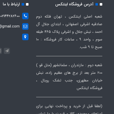
آدرس فروشگاه اینتکس
ارتباط با ما
02144282600
شعبه اصلی اینتکس ، تهران فلکه دوم
صادقیه اشرفی اصفهانی ، ابتدای جلال آل
t@gmail.com
احمد ، نبش جلال و اشرفی پلاک 465 طبقه
سوم ، واحد ۹ ، ساعات کار فروشگاه : ۱۰
صبح تا ۹ شب.
شعبه دوم : مازندران ، سلمانشهر (متل قو )
۲۰۰ متر بعد از برج های عظیم زاده، نبش
خیابان مطهری، جنب تشک رویال ،
فروشگاه اینتکس
(لطفا قبل از خرید و پرداخت نهایی برای
استعلام موجودی کالا و قیمت با ما تماس