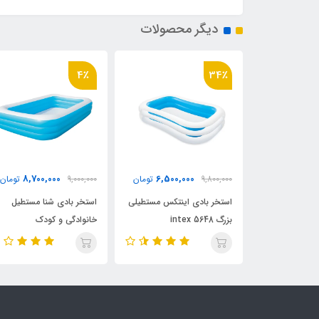
دیگر محصولات
4٪
34٪
8,700,000
6,500,000
6,900,
تومان
9,800,000
تومان
9,000,000
تومان
ستطیل جدید
استخر بادی اینتکس مستطیلی
استخر بادی شنا مستطیل
اینتکس intex 57180 مدل
بزرگ intex 5648
خانوادگی و کودک