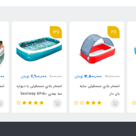
13٪
3٪
000
7,900,000
14,500,000
14,800,000
تومان
9,000,000
تومان
استخر بادی مستطیلی سایه
استخر بادی مستطیلی با دیواره
است
بان دار
سه بعدی bestway 54150