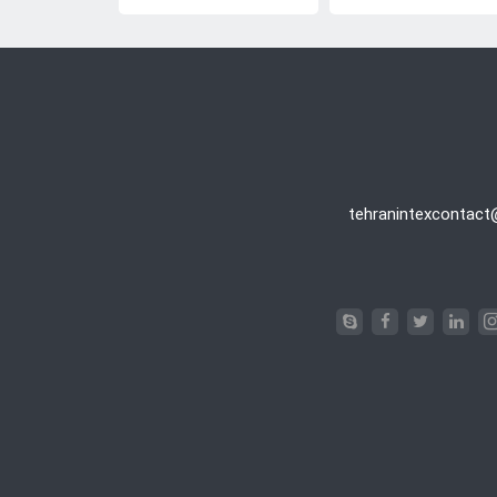
tehranintexcontac