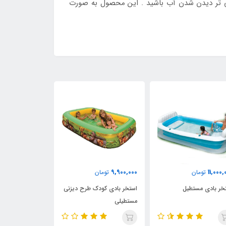
بی تر دیدن شدن آب باشید . این محصول به صورت
18٪
5٪
11,500,000
9,900,000
تومان
12,000,000
تومان
500,000
استخر بادی کودک طرح دیزنی
استخر بادی بزرگ خانوادگی
استخر 
مستطیلی
بست وی Bestway 543219
طرح د