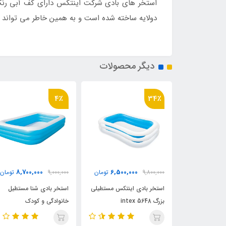
استخر های بادی شرکت اینتکس دارای کف آبی رنگ 
دولایه ساخته شده است و به همین خاطر می تواند و
دیگر محصولات
3٪
4٪
3
0,000
8,700,000
6,500,000
9,800
تومان
9,000,000
تومان
14,800,000
خر بادی اینتکس مستطیلی
استخر بادی شنا مستطیل
استخر بادی مستط
intex
خانوادگی و کودک
بان دار