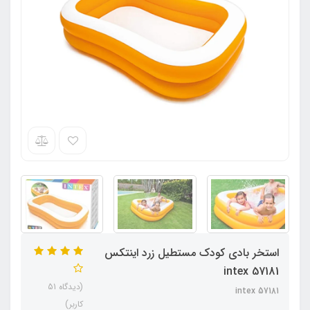
استخر بادی کودک مستطیل زرد اینتکس
intex 57181
(دیدگاه 51
intex 57181
کاربر)