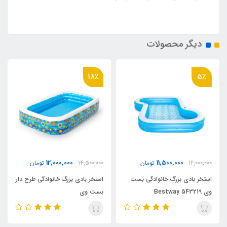
دیگر محصولات
18٪
5٪
12,000,000
11,500,000
12,000,000
تومان
14,500,000
تومان
استخر بادی بزرگ خانوادگی بست
استخر بادی بزرگ خانوادگی طرح دار
وی Bestway 543219
بست وی