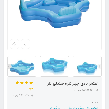
استخر بادی چهار نفره صندلی دار
کد intex 57191 WL
(دیدگاه 81 کاربر)
دسته :
استخر بادی بزرگ خانوادگی برای بزرگسالان