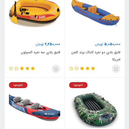
2,250,000
5,050,000
تومان
تومان
قایق بادی دو نفره کایاک برند کلمن
قایق بادی سه نفره اکسپلورر
امریکا
ناموجود
ناموجود