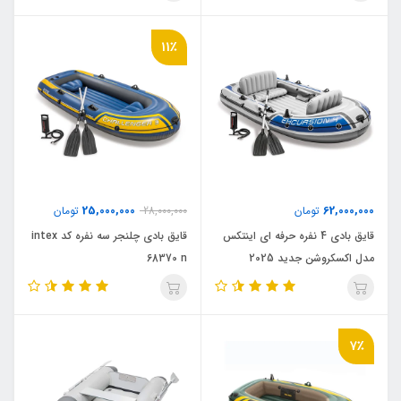
11٪
25,000,000
62,000,000
تومان
28,000,000
تومان
قایق بادی 4 نفره حرفه ای اینتکس
قایق بادی چلنجر سه نفره کد intex
مدل اکسکروشن جدید 2025
68370 n
7٪