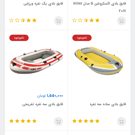
قایق بادی اکسکروشن 5 مدل intex
قایق بادی یک نفره ورزشی
2017
ناموجود
ناموجود
1,550,000
تومان
قایق بادی ساده سه نفره
قایق بادی سه نفره تفریحی