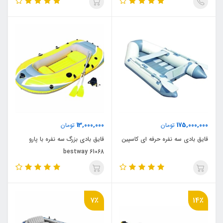
13,000,000
175,000,000
تومان
تومان
قایق بادی سه نفره حرفه ای کاسپین
قایق بادی بزرگ سه نفره با پارو
61068 bestway
7٪
14٪