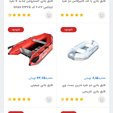
قایق بادی با کف فایبرگلاس دو نفره
قایق بادی اکسکروشن جدید ۵ نفره
اینتکس ۲۰۲۶ کد intex 66325
ناموجود
ناموجود
43,750,000
8,150,000
تومان
تومان
قایق بادی دو نفره مارین بست وی
قایق بادی جیمینی
قایق بادی تفریحی