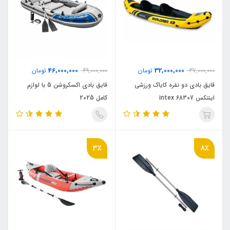
46,000,000
32,000,000
37,000,000
تومان
49,000,000
تومان
قایق بادی دو نفره کایاک ورزشی
قایق بادی اکسکروشن 5 با لوازم
اینتکس intex 68307
کامل 2025
3٪
8٪