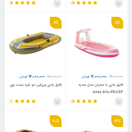
7٪
8٪
14,000,000
12,000,000
13,000,000
تومان
15,000,000
تومان
قایق بادی با سایبان مدل جدید
قایق بادی ورزشی دو نفره بست وی
intex 57804EU/EP
20٪
13٪