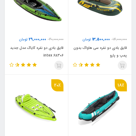
29,000,000
13,500,000
14,000,000
تومان
30,000,000
تومان
قایق بادی دو نفره سی هاواک بدون
قایق بادی دو نفره کایاک مدل جدید
پمپ و پارو
intex 68306
20٪
18٪