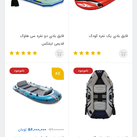
قایق بادی یک نفره کودک
قایق بادی دو نفره سی هاوک
قدیمی اینتکس
ناموجود
ناموجود
6٪
56,000,000
59,000,000
تومان