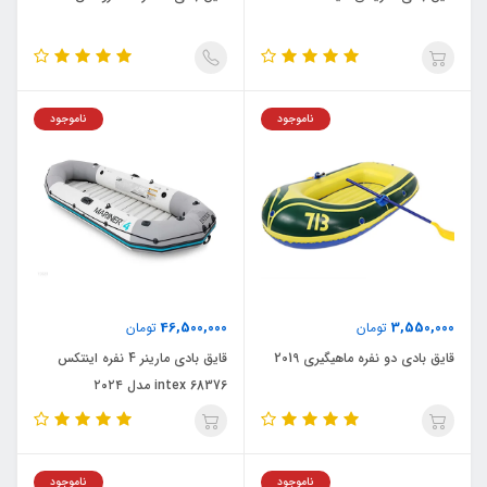
ناموجود
ناموجود
46,500,000
3,550,000
تومان
تومان
قایق بادی دو نفره ماهیگیری 2019
قایق بادی مارینر 4 نفره اینتکس
intex 68376 مدل ۲۰۲۴
ناموجود
ناموجود