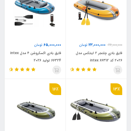
65,000,000
23,000,000
26,000,000
تومان
تومان
قایق بادی چلنجر ۲ اینتکس مدل
قایق بادی اکسکروشن ۴ مدل intex
۲۰۲۶ کد intex 66312
66324 تولید 2026
16٪
13٪