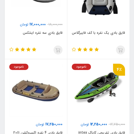
17,000,000
18,000,000
تومان
قایق بادی یک نفره با کف فایبرگلاس
قایق بادی سه نفره اینتکس
ناموجود
ناموجود
4٪
17,250,000
12,250,000
12,750,000
تومان
تومان
قایق بادی تفریحی کایاک intex
قایق بادی 4 نفره اکسروکشن 2011