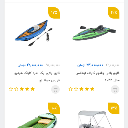
12٪
12٪
22,000,000
23,000,000
26,000,000
تومان
25,000,000
تومان
قایق بادی چلنجر کایاک اینتکس
قایق بادی یک نفره کایاک هیدرو
مدل 2022
فورس حرفه ای
10٪
13٪