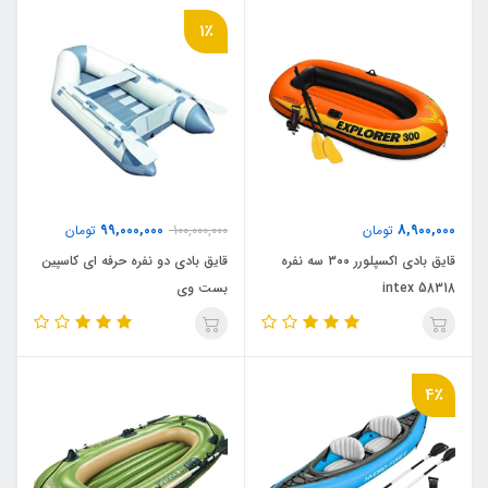
1٪
99,000,000
8,900,000
تومان
100,000,000
تومان
قایق بادی اکسپلورر ۳۰۰ سه نفره
قایق بادی دو نفره حرفه ای کاسپین
intex 58318
بست وی
4٪