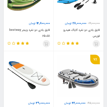
14,800,000
28,000,000
29,000,000
تومان
تومان
قایق بادی دو نفره کایاک هیدرو
قایق بادی دو نفره ویجر bestway
فورس
65051
7٪
39,000,000
42,000,000
45,000,000
تومان
تومان