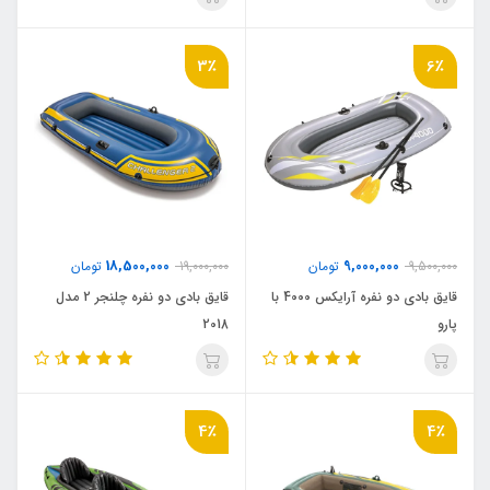
3٪
6٪
18,500,000
9,000,000
9,500,000
تومان
19,000,000
تومان
قایق بادی دو نفره آرایکس 4000 با
قایق بادی دو نفره چلنجر 2 مدل
پارو
2018
4٪
4٪