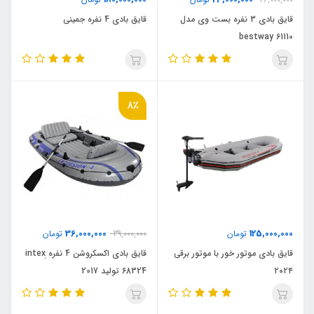
قایق بادی 3 نفره بست وی مدل
قایق بادی 4 نفره جمینی
bestway 61110
8٪
36,000,000
125,000,000
تومان
39,000,000
تومان
قایق بادی موتور خور با موتور برقی
قایق بادی اکسکروشن 4 نفره ٖintex
۲۰۲۴
68324 تولید 2017