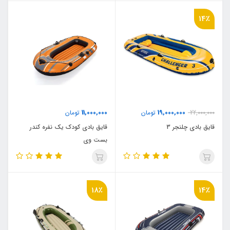
14٪
11,000,000
19,000,000
22,000,000
تومان
تومان
قایق بادی چلنجر 3
قایق بادی کودک یک نفره کندر
بست وی
18٪
14٪