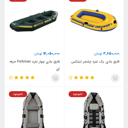
14,050,000
3,650,000
تومان
تومان
قایق بادی یک نفره چلنجر اینتکس
قایق بادی چهار نفره Fishman حرفه
ای
ناموجود
ناموجود