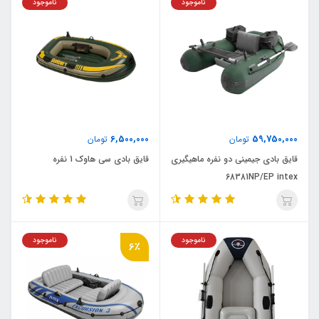
ناموجود
ناموجود
6,500,000
59,750,000
تومان
تومان
قایق بادی جیمینی دو نفره ماهیگیری
قایق بادی سی هاوک 1 نفره
68381NP/EP intex
ناموجود
ناموجود
6٪