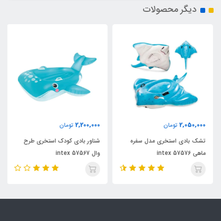
دیگر محصولات
2,200,000
2,050,000
تومان
تومان
تشک بادی استخری مدل سفره
شناور بادی کودک استخری طرح
ماهی intex 57576
وال intex 57567