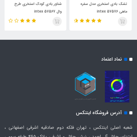
تشک بادی استخری مدل سفره
شناور بادی کودک استخری طرح
ماهی intex 57576
وال intex 57567
نماد اعتماد
آدرس فروشگاه اینتکس
شعبه اصلی اینتکس ، تهران فلکه دوم صادقیه اشرفی اصفهانی ،
ابتدای جلال آل احمد ، نبش جلال و اشرفی پلاک 465 طبقه سوم ،