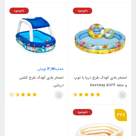
ناموجود
ناموجود
3,720,000
تومان
استخر بادی کودک طرح دریا با توپ
استخر بادی کودک طرح کشتی
و حلقه bestway 51124
دریایی
ناموجود
34٪