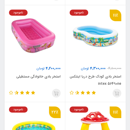
ناموجود
ناموجود
11٪
4,200,000
4,300,000
4,800,000
تومان
تومان
استخر بادی کودک طرح دریا اینتکس
استخر بادی خانوادگی مستطیلی
intex 56490ne
ناموجود
ناموجود
22٪
11٪