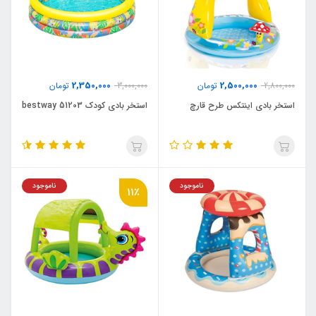
2,350,000
2,500,000
2,800,000
تومان
3,000,000
تومان
استخر بادی اینتکس طرح قارچ
استخر بادی کودک bestway 51203
ناموجود
ناموجود
11٪